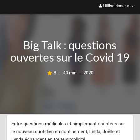
Utilisatrice/eur
Découvrez sur le site de la boutique The Focus, le livre de
poche Les Phrases Inspirantes, pour vous booster quand vous
avez un coup de mou.
Big Talk : questions
ouvertes sur le Covid 19
8
40 min
2020
·
·
Entre questions médicales et simplement orientées sur
le nouveau quotidien en confinement, Linda, Joëlle et
Lynda échangent en toute simplicité.