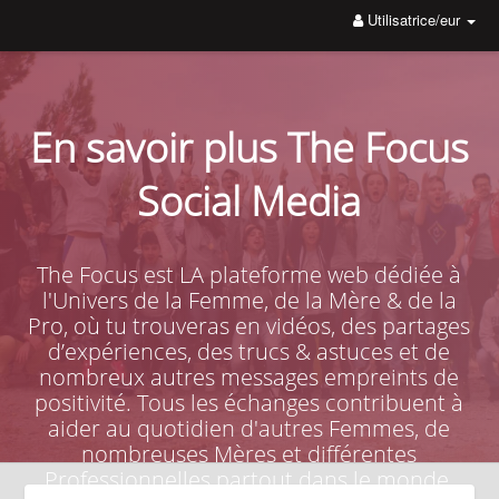
Utilisatrice/eur
Découvrez sur le site de la boutique The Focus, le livre de
poche Les Phrases Inspirantes, pour vous booster quand vous
avez un coup de mou.
En savoir plus The Focus
Social Media
The Focus est LA plateforme web dédiée à
l'Univers de la Femme, de la Mère & de la
Pro, où tu trouveras en vidéos, des partages
d’expériences, des trucs & astuces et de
nombreux autres messages empreints de
positivité. Tous les échanges contribuent à
aider au quotidien d'autres Femmes, de
nombreuses Mères et différentes
Professionnelles partout dans le monde.