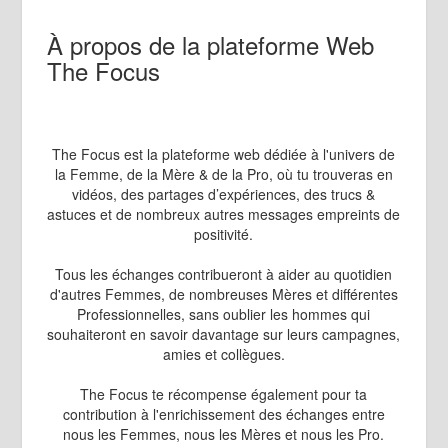
The Focus te récompense pour ta
contribution à l'enrichissement des
À propos de la plateforme Web
échanges entre nous les Femmes, nous les
The Focus
Mères et nous les Pro.
The Focus est la plateforme web dédiée à l'univers de
la Femme, de la Mère & de la Pro, où tu trouveras en
vidéos, des partages d’expériences, des trucs &
astuces et de nombreux autres messages empreints de
positivité.
Tous les échanges contribueront à aider au quotidien
d'autres Femmes, de nombreuses Mères et différentes
Professionnelles, sans oublier les hommes qui
souhaiteront en savoir davantage sur leurs campagnes,
amies et collègues.
The Focus te récompense également pour ta
contribution à l'enrichissement des échanges entre
nous les Femmes, nous les Mères et nous les Pro.